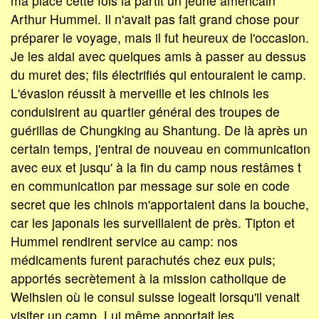
ma place cette fois là partit un jeune américain
Arthur Hummel. Il n'avait pas fait grand chose pour
préparer le voyage, mais il fut heureux de l'occasion.
Je les aidai avec quelques amis à passer au dessus
du muret des; fils électrifiés qui entouraient le camp.
L'évasion réussit à merveille et les chinois les
conduisirent au quartier général des troupes de
guérillas de Chungking au Shantung. De là après un
certain temps, j'entrai de nouveau en communication
avec eux et jusqu' à la fin du camp nous restâmes t
en communication par message sur soie en code
secret que les chinois m'apportaient dans la bouche,
car les japonais les surveillaient de près. Tipton et
Hummel rendirent service au camp: nos
médicaments furent parachutés chez eux puis;
apportés secrètement à la mission catholique de
Weihsien où le consul suisse logeait lorsqu'il venait
visiter un camp. Lui même apportait les