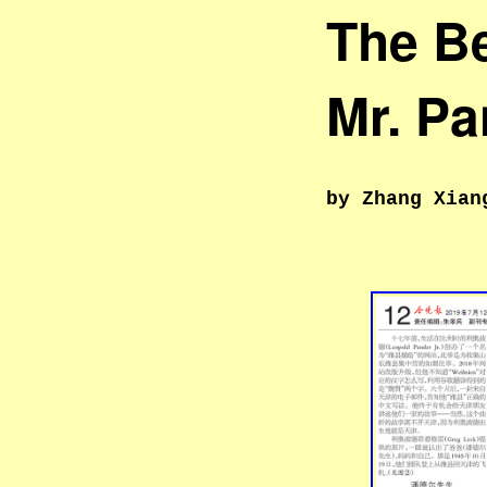
The Be
Mr. Pa
by Zhang Xian