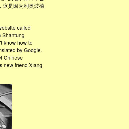
，这是因为利奥波德
website called
in Shantung
n't know how to
nslated by Google.
ect Chinese
is new friend Xiang