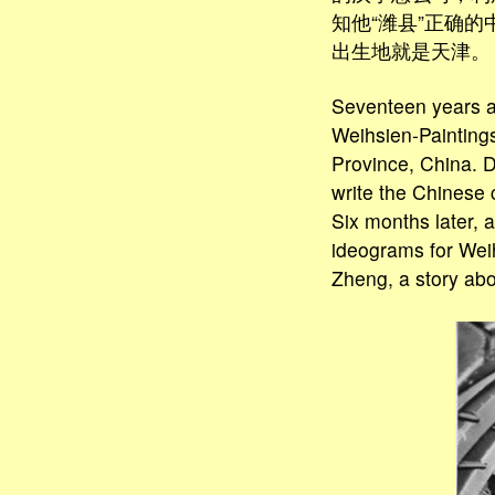
知他“潍县”正确
出生地就是天津。
Seventeen years ag
Weihsien-Painting
Province, China. D
write the Chinese 
Six months later, 
ideograms for Weih
Zheng, a story about