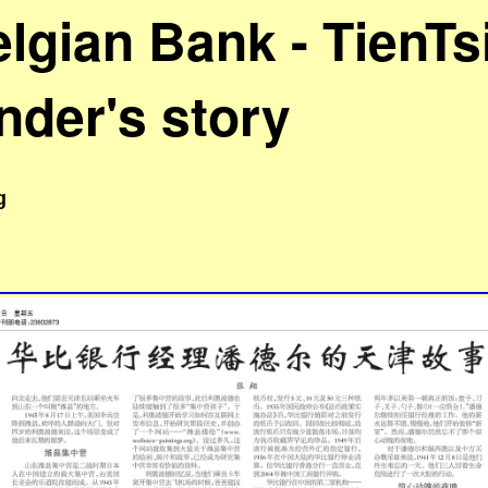
lgian Bank - TienTs
nder's story
g