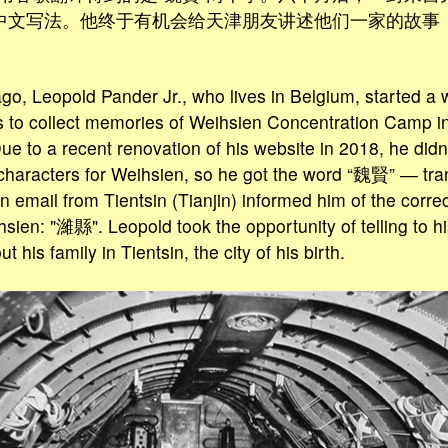
的中文写法。他终于有机会给天津朋友讲述他们一家的故事
o, Leopold Pander Jr., who lives in Belgium, started a 
s to collect memories of Weihsien Concentration Camp 
ue to a recent renovation of his website in 2018, he did
characters for Weihsien, so he got the word “魏賢” ― tra
an email from Tientsin (Tianjin) informed him of the corr
sien: "濰縣". Leopold took the opportunity of telling to h
 his family in Tientsin, the city of his birth.