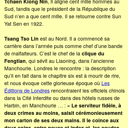
Tchaen Kiong Nin
, il aligne cent mille hommes au
Sud, tandis que le président de la République du
Sud n’en a que cent mille. Il se retourne contre Sun
Yat Sen en 1922.
Tsang Tso Lin
est au Nord. Il a commencé sa
carrière dans l’armée puis comme chef d’une bande
de malfaiteurs. C’est le chef de la
clique du
Fengtian
, qui sévit au Liaoning, dans l’ancienne
Manchourie. Londres le rencontre : la description
qu’il en fait dans le chapitre six est à mourir de rire,
et nous évoque cette glorieuse époque où
Les
Éditions de Londres
rencontraient les officiels chinois
dans la Cité Interdite ou dans des hôtels russes de
Harbin, en Manchourie … :
« Le serviteur fidèle, à
deux crimes au moins, saisit cérémonieusement
mon carton de ses deux mains. Il le coince aux
deux coins, entre pouce et index et, les coudes