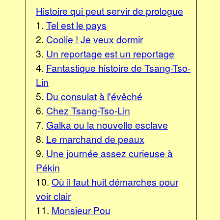
Histoire qui peut servir de prologue
1.
Tel est le pays
2.
Coolie ! Je veux dormir
3.
Un reportage est un reportage
4.
Fantastique histoire de Tsang-Tso-
Lin
5.
Du consulat à l'évêché
6.
Chez Tsang-Tso-Lin
7.
Galka ou la nouvelle esclave
8.
Le marchand de peaux
9.
Une journée assez curieuse à
Pékin
10.
Où il faut huit démarches pour
voir clair
11.
Monsieur Pou